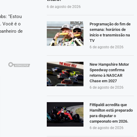
6 de agosto de 2026
bbs: "Estou
. Você é o
Programação do fim de
semana: horários de
panheiro de
início e transmissão na
TV
6 de agosto de 2026
New Hampshire Motor
Speedway confirma
retorno à NASCAR
Chase em 2027
6 de agosto de 2026
Fittipaldi acredita que
Hamilton está preparado
para disputar o
campeonato em 2026.
6 de agosto de 2026