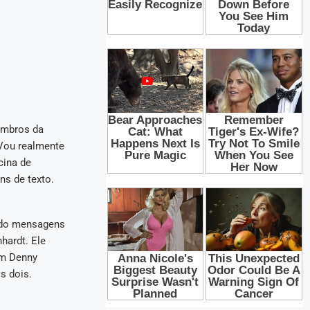
embros da
“Vou realmente
cina de
s de texto.
ndo mensagens
hardt. Ele
om Denny
s dois.