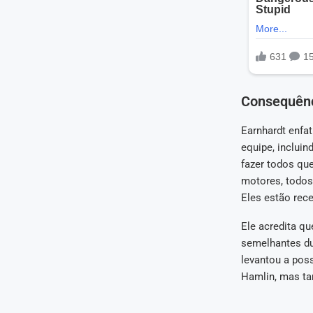
Consequênc
Earnhardt enfa
equipe, inclui
fazer todos qu
motores, todos
Eles estão rec
Ele acredita q
semelhantes dur
levantou a pos
Hamlin, mas ta