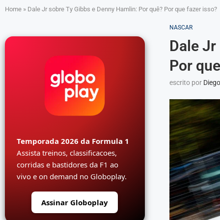
Home
»
Dale Jr sobre Ty Gibbs e Denny Hamlin: Por quê? Por que fazer isso?
NASCAR
Dale Jr
Por que
escrito por
Diego
Temporada 2026 da Formula 1
Assista treinos, classificacoes,
corridas e bastidores da F1 ao
vivo e on demand no Globoplay.
Assinar Globoplay