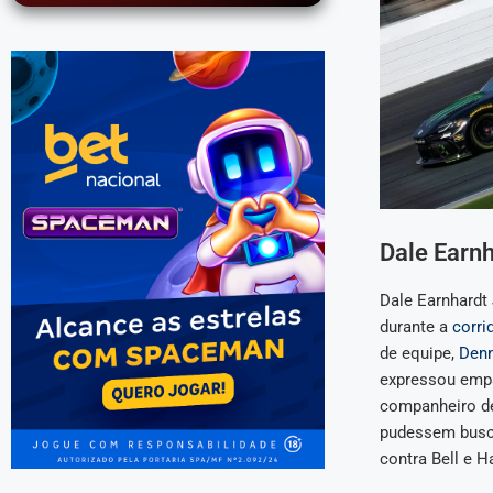
Dale Earn
Dale Earnhardt
durante a
corri
de equipe,
Denn
expressou empa
companheiro de
pudessem busca
contra Bell e H