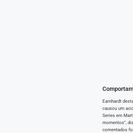
Comportame
Earnhardt desta
causou um acid
Series em Mart
momentos", dis
comentados fo