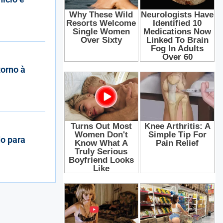
orno à
do para