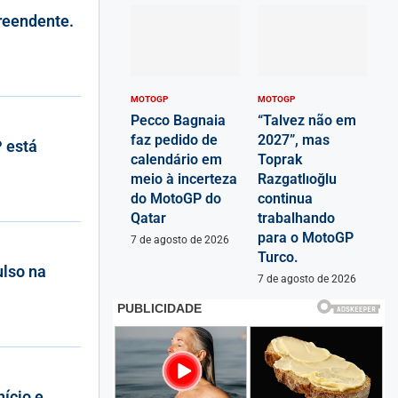
reendente.
MOTOGP
MOTOGP
Pecco Bagnaia
“Talvez não em
faz pedido de
2027”, mas
 está
calendário em
Toprak
meio à incerteza
Razgatlıoğlu
do MotoGP do
continua
Qatar
trabalhando
para o MotoGP
7 de agosto de 2026
Turco.
ulso na
7 de agosto de 2026
ício e