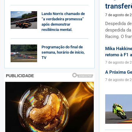
transfer
Lando Norris chamado de
7 de agosto de 
“a verdadeira promessa”
Despedida de
após demonstrar
resiliência mental.
despedida da
Racing. O fra
Programação do final de
Mika Hakkine
semana, horário de início,
retorno à F1
TV
7 de agosto de 
A Próxima Ge
7 de agosto de 