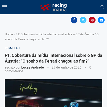
Home
»
F1: Cobertura da mídia internacional sobre o GP da Áustria: “O
sonho da Ferrari chegou ao fim?”
FORMULA 1
F1: Cobertura da mídia internacional sobre o GP da
Áustria: “O sonho da Ferrari chegou ao fim?”
escrito por
Lucas Andrade
29 de junho de 2026
0
comentários