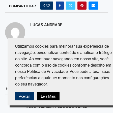
0
COMPARTILHAR
LUCAS ANDRADE
Utilizamos cookies para melhorar sua experiência de
navegação, personalizar conteúdo e analisar o tráfego
artigo anterior
do site. Ao continuar navegando em nosso site, você
Russell esclarece mal-entendido sobre os pneus no Q3 e
concorda com o uso de cookies conforme descrito em
reconhece a frustração.
nossa Política de Privacidade. Você pode alterar suas
próximo artigo
preferências a qualquer momento nas configurações
Martin Brundle suspeita que George Russell não ficará
do seu navegador.
satisfeito com a Mercedes após ‘incidente estranho’ em Monza.
Aceitar
Leia Mais
VOCÊ TAMBÉM PODE GOSTAR DE