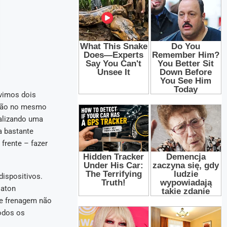
 vimos dois
tarão no mesmo
ealizando uma
a bastante
frente – fazer
ispositivos.
laton
de frenagem não
todos os