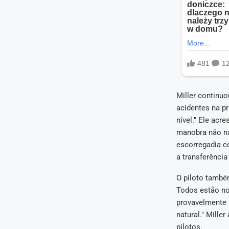
Miller continu
acidentes na p
nível." Ele acr
manobra não na
escorregadia c
a transferência
O piloto també
Todos estão no
provavelmente 
natural." Miller
pilotos.