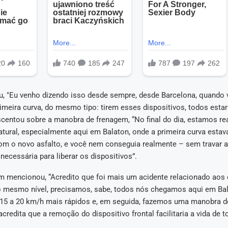
ou, "Eu venho dizendo isso desde sempre, desde Barcelona, quando
rimeira curva, do mesmo tipo: tirem esses dispositivos, todos es
escentou sobre a manobra de frenagem, “No final do dia, estamos r
tural, especialmente aqui em Balaton, onde a primeira curva estav
om o novo asfalto, e você nem conseguia realmente – sem travar a 
 necessária para liberar os dispositivos”.
m mencionou, “Acredito que foi mais um acidente relacionado aos d
 mesmo nível, precisamos, sabe, todos nós chegamos aqui em Ba
15 a 20 km/h mais rápidos e, em seguida, fazemos uma manobra 
 acredita que a remoção do dispositivo frontal facilitaria a vida de 