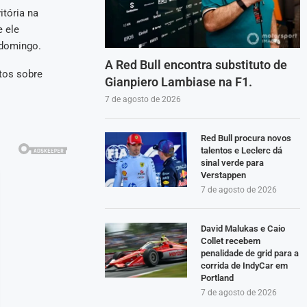
itória na
e ele
 domingo.
A Red Bull encontra substituto de
tos sobre
Gianpiero Lambiase na F1.
7 de agosto de 2026
Red Bull procura novos
talentos e Leclerc dá
sinal verde para
Verstappen
7 de agosto de 2026
David Malukas e Caio
Collet recebem
penalidade de grid para a
corrida de IndyCar em
Portland
7 de agosto de 2026