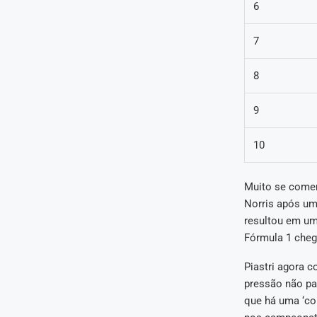
6
7
8
9
10
Muito se comen
Norris após um
resultou em um
Fórmula 1 cheg
Piastri agora 
pressão não pa
que há uma ‘co