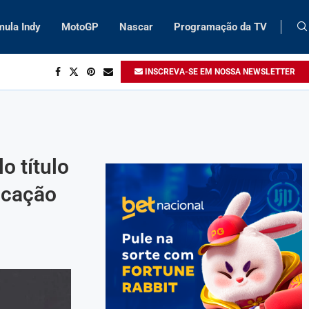
mula Indy
MotoGP
Nascar
Programação da TV
INSCREVA-SE EM NOSSA NEWSLETTER
o título
icação