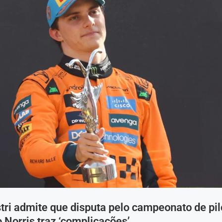
tri admite que disputa pelo campeonato de pil
Norris traz ‘complicações’