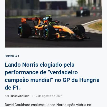
FORMULA 1
Lando Norris elogiado pela
performance de “verdadeiro
campeão mundial” no GP da Hungria
de F1.
por
Lucas Andrade
2 de agosto de 2026
David Coulthard enaltece Lando Norris após vitória no