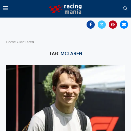
Home
»
McLaren
TAG:
MCLAREN