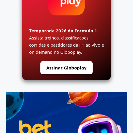
Temporada 2026 da Formula 1
Assista treinos, classificacoes,
corridas e bastidores da F1 ao vivo e
on demand no Globoplay.
Assinar Globoplay