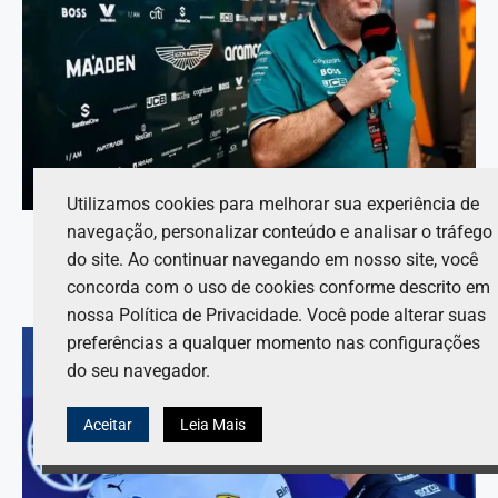
Utilizamos cookies para melhorar sua experiência de
navegação, personalizar conteúdo e analisar o tráfego
A Red Bull encontra substituto de Gianpiero Lambiase
do site. Ao continuar navegando em nosso site, você
na F1.
concorda com o uso de cookies conforme descrito em
7 de agosto de 2026
nossa Política de Privacidade. Você pode alterar suas
preferências a qualquer momento nas configurações
do seu navegador.
Aceitar
Leia Mais