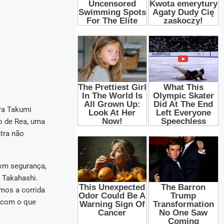
ara Takumi
o de Rea, uma
tra não
com segurança,
 Takahashi.
amos a corrida
o com o que