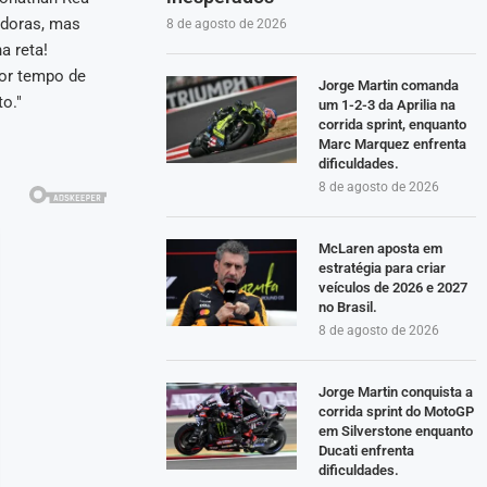
adoras, mas
8 de agosto de 2026
a reta!
hor tempo de
Jorge Martin comanda
o."
um 1-2-3 da Aprilia na
corrida sprint, enquanto
Marc Marquez enfrenta
dificuldades.
8 de agosto de 2026
McLaren aposta em
estratégia para criar
veículos de 2026 e 2027
no Brasil.
8 de agosto de 2026
Jorge Martin conquista a
corrida sprint do MotoGP
em Silverstone enquanto
Ducati enfrenta
dificuldades.