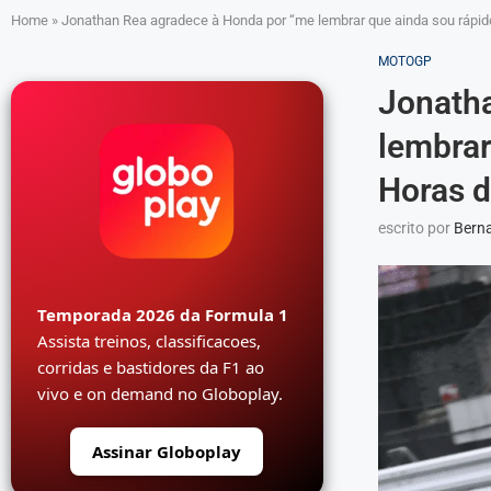
Home
»
Jonathan Rea agradece à Honda por “me lembrar que ainda sou rápido
MOTOGP
Jonath
lembrar
Horas d
escrito por
Berna
Temporada 2026 da Formula 1
Assista treinos, classificacoes,
corridas e bastidores da F1 ao
vivo e on demand no Globoplay.
Assinar Globoplay