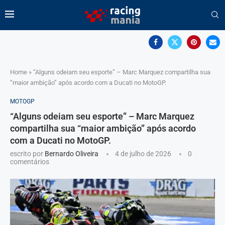
Home
»
“Alguns odeiam seu esporte” – Marc Marquez compartilha sua
“maior ambição” após acordo com a Ducati no MotoGP.
MOTOGP
“Alguns odeiam seu esporte” – Marc Marquez
compartilha sua “maior ambição” após acordo
com a Ducati no MotoGP.
escrito por
Bernardo Oliveira
4 de julho de 2026
0
comentários