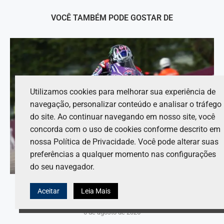
VOCÊ TAMBÉM PODE GOSTAR DE
Utilizamos cookies para melhorar sua experiência de
navegação, personalizar conteúdo e analisar o tráfego
do site. Ao continuar navegando em nosso site, você
concorda com o uso de cookies conforme descrito em
nossa Política de Privacidade. Você pode alterar suas
preferências a qualquer momento nas configurações
do seu navegador.
Jack Miller comenta que decisão pós-MotoGP está
Aceitar
Leia Mais
próxima amid rumores da Yamaha no WSBK.
6 de agosto de 2026