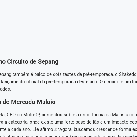
no Circuito de Sepang
Sepang também é palco de dois testes de pré-temporada, o Shakedo
o lançamento oficial da pré-temporada deste ano. O circuito é um lo
vados.
a do Mercado Malaio
eta, CEO do MotoGP, comentou sobre a importância da Malásia c
ara a categoria, onde existe uma forte base de fãs e um impacto e
nte a cada ano. Ele afirmou: "Agora, buscamos crescer de forma ex
r fantástico para nosso esporte – bem conectado a uma das verda