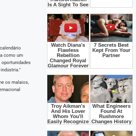
 calendário
sia como um
 oportunidades
ndústria."
ne os malaios,
ernacional