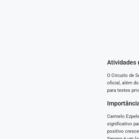
Atividades 
O Circuito de 
oficial, além d
para testes pri
Importânci
Carmelo Ezpel
significativo p
positivo cresce
Sepang é um la