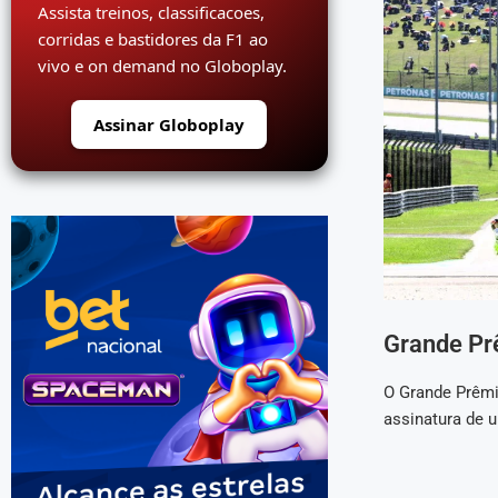
Assista treinos, classificacoes,
corridas e bastidores da F1 ao
vivo e on demand no Globoplay.
Assinar Globoplay
Grande Pr
O Grande Prêmi
assinatura de 