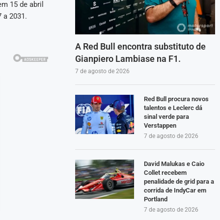
m 15 de abril
 a 2031.
A Red Bull encontra substituto de
Gianpiero Lambiase na F1.
7 de agosto de 2026
Red Bull procura novos
talentos e Leclerc dá
sinal verde para
Verstappen
7 de agosto de 2026
David Malukas e Caio
Collet recebem
penalidade de grid para a
corrida de IndyCar em
Portland
7 de agosto de 2026