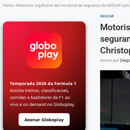
Home
»
Motoristas orgulhosos das iniciativas de segurança da NASCAR após 
NASCAR
Motoris
segura
Christo
escrito por
Diego
Temporada 2026 da Formula 1
Assista treinos, classificacoes,
corridas e bastidores da F1 ao
vivo e on demand no Globoplay.
Assinar Globoplay