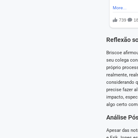
Reflexão s
Briscoe afirmo
seu colega cons
próprio proces
realmente, real
considerando q
precise fazer a
impacto, espec
algo certo com
Análise Pó
Apesar das not
e Erik Jones es