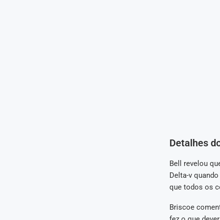
Detalhes d
Bell revelou qu
Delta-v quando
que todos os 
Briscoe coment
fez o que dever