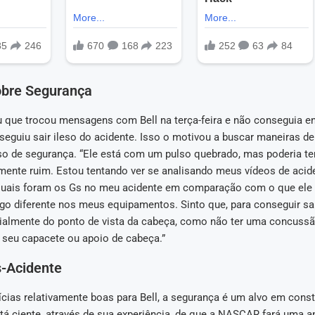
obre Segurança
u que trocou mensagens com Bell na terça-feira e não conseguia 
eguiu sair ileso do acidente. Isso o motivou a buscar maneiras de
so de segurança. “Ele está com um pulso quebrado, mas poderia te
mente ruim. Estou tentando ver se analisando meus vídeos de acide
uais foram os Gs no meu acidente em comparação com o que ele t
lgo diferente nos meus equipamentos. Sinto que, para conseguir sa
ialmente do ponto de vista da cabeça, como não ter uma concussão
 seu capacete ou apoio de cabeça.”
s-Acidente
ícias relativamente boas para Bell, a segurança é um alvo em cons
tá ciente, através de sua experiência, de que a NASCAR fará uma a