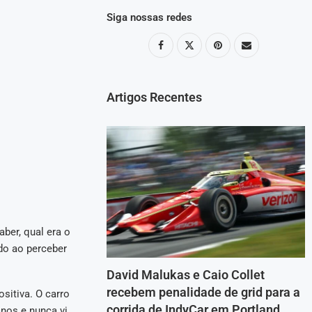
Siga nossas redes
Artigos Recentes
ber, qual era o
do ao perceber
David Malukas e Caio Collet
recebem penalidade de grid para a
sitiva. O carro
corrida de IndyCar em Portland
anos e nunca vi