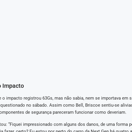
o Impacto
e o impacto registrou 63Gs, mas não sabia, nem se importava em sa
 questionado no sábado. Assim como Bell, Briscoe sentiu-se alivia
componentes de segurança pareceram funcionar como deveriam.
ou: “Fiquei impressionado com alguns dos danos, de uma forma po
ia fazer, certo? Eu estou por perto do carro da Next Gen há quatro 