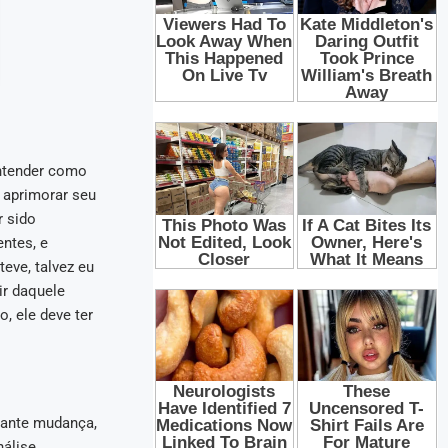
entender como
 aprimorar seu
r sido
ntes, e
eve, talvez eu
ir daquele
, ele deve ter
tante mudança,
nálise