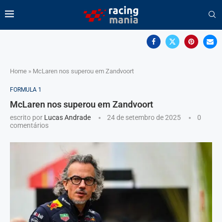
Home
»
McLaren nos superou em Zandvoort
FORMULA 1
McLaren nos superou em Zandvoort
escrito por
Lucas Andrade
24 de setembro de 2025
0
comentários