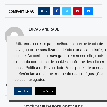
0
COMPARTILHAR
LUCAS ANDRADE
Utilizamos cookies para melhorar sua experiência de
navegação, personalizar conteúdo e analisar o tráfego
do site. Ao continuar navegando em nosso site, você
artigo anterior
concorda com o uso de cookies conforme descrito em
Marko expressa confiança da McLaren em Verstappen na
nossa Política de Privacidade. Você pode alterar suas
disputa pelo título.
preferências a qualquer momento nas configurações
próximo artigo
do seu navegador.
Ex-presidente da Ferrari faz elogios a Leclerc e Sainz, mas não
menciona Hamilton.
Aceitar
Leia Mais
VOCÊ TAMBÉM PODE GOSTAR DE