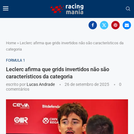
Home
»
Leclerc afirma que grids invertidos não são característicos da
categoria
FORMULA 1
Leclerc afirma que grids invertidos não são
característicos da categoria
escrito por
Lucas Andrade
26 de setembro de 2025
0
comentários