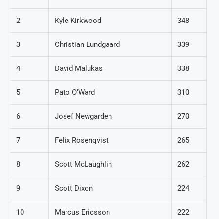
2
Kyle Kirkwood
348
3
Christian Lundgaard
339
4
David Malukas
338
5
Pato O’Ward
310
6
Josef Newgarden
270
7
Felix Rosenqvist
265
8
Scott McLaughlin
262
9
Scott Dixon
224
10
Marcus Ericsson
222