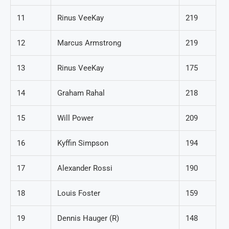
11
Rinus VeeKay
219
12
Marcus Armstrong
219
13
Rinus VeeKay
175
14
Graham Rahal
218
15
Will Power
209
16
Kyffin Simpson
194
17
Alexander Rossi
190
18
Louis Foster
159
19
Dennis Hauger (R)
148