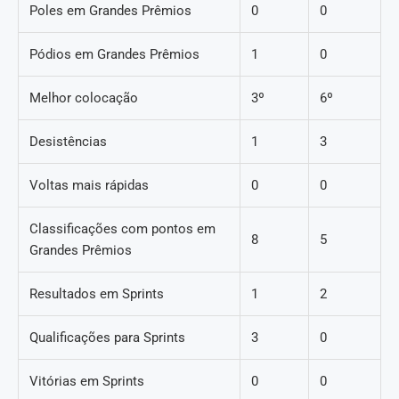
Poles em Grandes Prêmios
0
0
Pódios em Grandes Prêmios
1
0
Melhor colocação
3º
6º
Desistências
1
3
Voltas mais rápidas
0
0
Classificações com pontos em
8
5
Grandes Prêmios
Resultados em Sprints
1
2
Qualificações para Sprints
3
0
Vitórias em Sprints
0
0