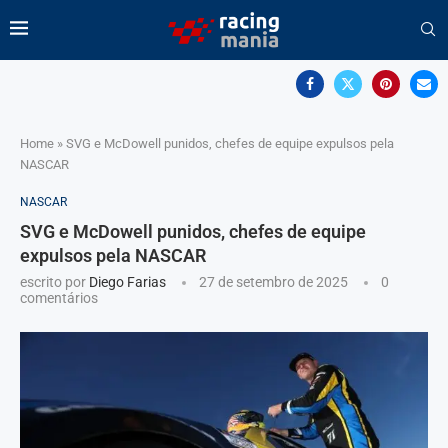
Home
»
SVG e McDowell punidos, chefes de equipe expulsos pela
NASCAR
NASCAR
SVG e McDowell punidos, chefes de equipe
expulsos pela NASCAR
escrito por
Diego Farias
27 de setembro de 2025
0
comentários