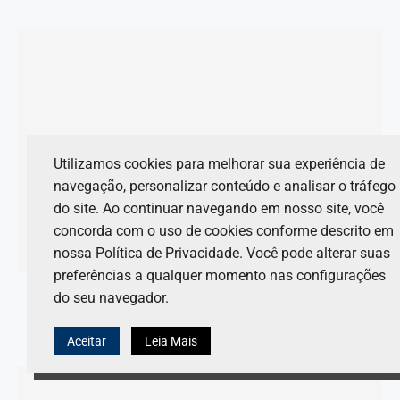
Utilizamos cookies para melhorar sua experiência de
navegação, personalizar conteúdo e analisar o tráfego
do site. Ao continuar navegando em nosso site, você
concorda com o uso de cookies conforme descrito em
nossa Política de Privacidade. Você pode alterar suas
preferências a qualquer momento nas configurações
Rafa Câmara foca na Haas e Red Bull anuncia novo
do seu navegador.
integrante
8 de agosto de 2026
Aceitar
Leia Mais