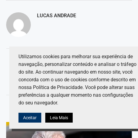
LUCAS ANDRADE
artigo anterior
Utilizamos cookies para melhorar sua experiência de
IndyCar modifica o formato de qualificação para a Indy 500 de
navegação, personalizar conteúdo e analisar o tráfego
2026
do site. Ao continuar navegando em nosso site, você
concorda com o uso de cookies conforme descrito em
próximo artigo
nossa Política de Privacidade. Você pode alterar suas
Fãs expressam apoio ao retorno dos motores V8.
preferências a qualquer momento nas configurações
do seu navegador.
VOCÊ TAMBÉM PODE GOSTAR DE
Aceitar
Leia Mais