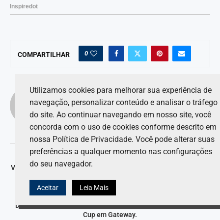
0
COMPARTILHAR
Utilizamos cookies para melhorar sua experiência de
LUCAS ANDRADE
navegação, personalizar conteúdo e analisar o tráfego
do site. Ao continuar navegando em nosso site, você
concorda com o uso de cookies conforme descrito em
nossa Política de Privacidade. Você pode alterar suas
preferências a qualquer momento nas configurações
artigo anterior
do seu navegador.
Verstappen brilha na Itália; McLaren vacila e deixa campeonato
da F1 em compasso de espera.
Aceitar
Leia Mais
próximo artigo
Denny Hamlin conquista a 200ª vitória da Toyota na NASCAR
Cup em Gateway.