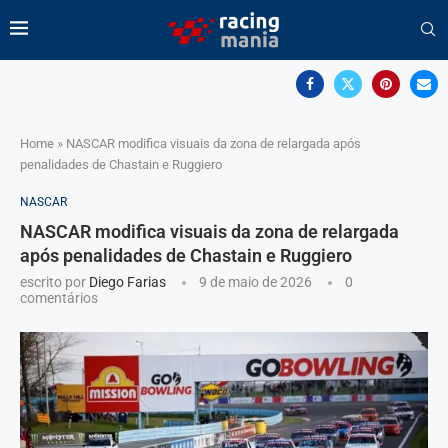
Home
»
NASCAR modifica visuais da zona de relargada após
penalidades de Chastain e Ruggiero
NASCAR
NASCAR modifica visuais da zona de relargada
após penalidades de Chastain e Ruggiero
escrito por
Diego Farias
9 de maio de 2026
0
comentários