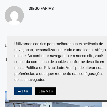
DIEGO FARIAS
artigo anterior
Utilizamos cookies para melhorar sua experiência de
Lando Norris sobre como melhorar a F1: “Desfaça-se da bateria”
navegação, personalizar conteúdo e analisar o tráfego
próximo artigo
do site. Ao continuar navegando em nosso site, você
Marc Márquez ficará de fora de pelo menos duas corridas após
concorda com o uso de cookies conforme descrito em
acidente no GP da França.
nossa Política de Privacidade. Você pode alterar suas
preferências a qualquer momento nas configurações
do seu navegador.
VOCÊ TAMBÉM PODE GOSTAR DE
Aceitar
Leia Mais