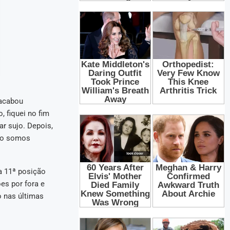
 acabou
 fiquei no fim
r sujo. Depois,
ão somos
a 11ª posição
es por fora e
o nas últimas