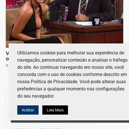
Utilizamos cookies para melhorar sua experiência de
navegação, personalizar conteúdo e analisar o tráfego
do site. Ao continuar navegando em nosso site, você
concorda com o uso de cookies conforme descrito em
nossa Política de Privacidade. Você pode alterar suas
preferências a qualquer momento nas configurações
BRITISH GP
CHARLES LECLERC
do seu navegador.
CHARLES LECLERC'S BRITISH GP WIN COULD TRANSFORM F1 TITLE
FIGHT
Aceitar
Leia Mais
FERRARI
FORMULA 1
JUAN PABLO MONTOYA
LEWIS HAMILTON
SAYS JUAN PABLO MONTOYA