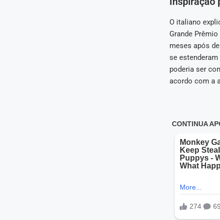
Inspiração
O italiano expl
Grande Prêmio 
meses após dei
se estenderam 
poderia ser con
acordo com a a