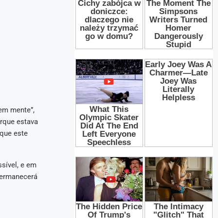
 em mente”,
orque estava
 que este
sível, e em
permanecerá