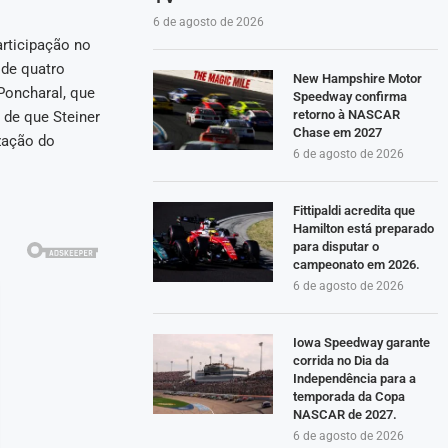
6 de agosto de 2026
articipação no
 de quatro
New Hampshire Motor
Poncharal, que
Speedway confirma
retorno à NASCAR
 de que Steiner
Chase em 2027
zação do
6 de agosto de 2026
Fittipaldi acredita que
Hamilton está preparado
para disputar o
campeonato em 2026.
6 de agosto de 2026
Iowa Speedway garante
corrida no Dia da
Independência para a
temporada da Copa
NASCAR de 2027.
6 de agosto de 2026