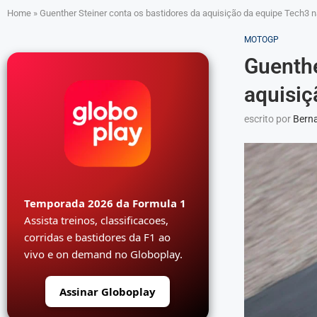
Home
»
Guenther Steiner conta os bastidores da aquisição da equipe Tech3
MOTOGP
Guenthe
aquisiç
escrito por
Berna
Temporada 2026 da Formula 1
Assista treinos, classificacoes,
corridas e bastidores da F1 ao
vivo e on demand no Globoplay.
Assinar Globoplay