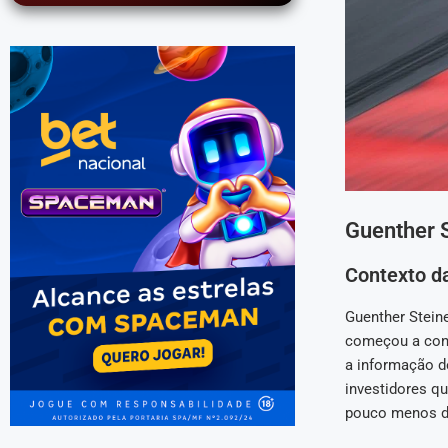
Guenther 
Contexto d
Guenther Steine
começou a cons
a informação d
investidores q
pouco menos de