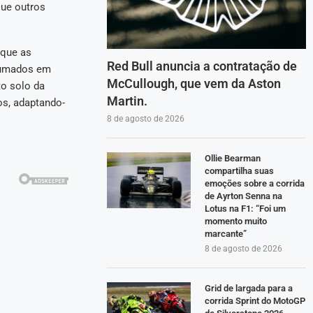
que outros
 que as
Red Bull anuncia a contratação de
stumados em
McCullough, que vem da Aston
to solo da
Martin.
os, adaptando-
8 de agosto de 2026
Ollie Bearman
compartilha suas
emoções sobre a corrida
de Ayrton Senna na
Lotus na F1: “Foi um
momento muito
marcante”
8 de agosto de 2026
Grid de largada para a
corrida Sprint do MotoGP