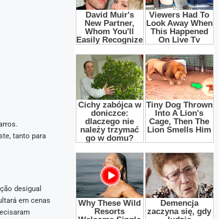
arros.
te, tanto para
ição desigual
ultará em cenas
recisaram