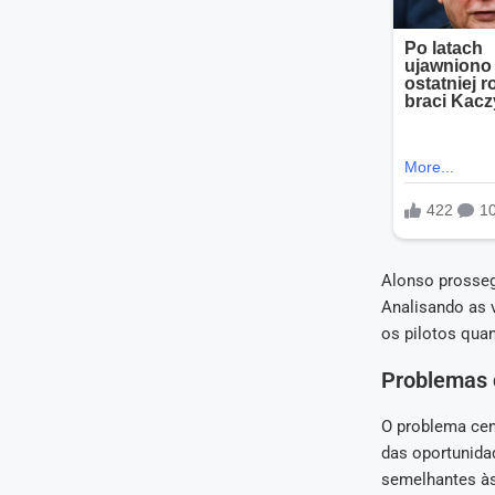
Alonso prossegu
Analisando as v
os pilotos qua
Problemas d
O problema cent
das oportunidad
semelhantes às 