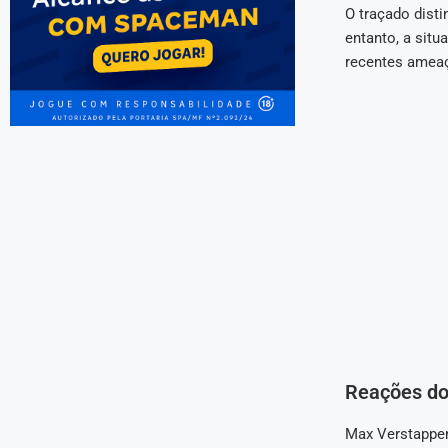
O traçado disti
entanto, a situ
recentes ameaç
Reações do
Max Verstappen