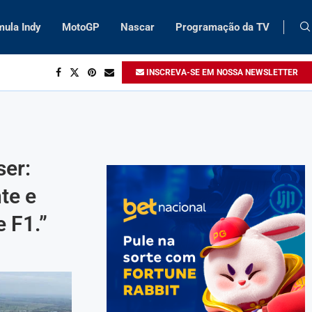
mula Indy
MotoGP
Nascar
Programação da TV
INSCREVA-SE EM NOSSA NEWSLETTER
ser:
te e
e F1.”