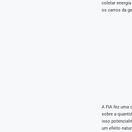
coletar energi
os carros da ge
A FIA fez uma 
sobre a quanti
isso potencialm
um efeito natu