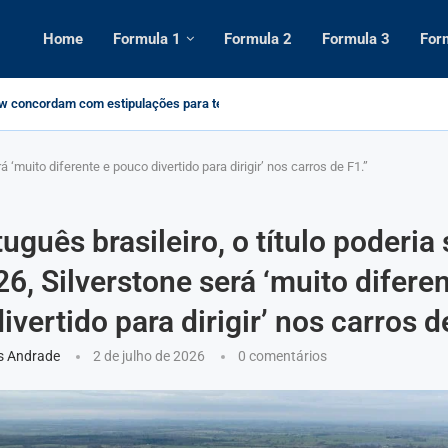
Home
Formula 1
Formula 2
Formula 3
For
w concordam com estipulações para testes
io de início, como assistir...
emporada 2025 da Fórmula 1: Datas, Circuitos e...
da de 2025.
Verstappen em Nurburgring nos revela...
1 2025: Pilotos e Construtores Atualizada
o GP de São Paulo de Formula...
icação do campeonato de F1 2025 após...
á ‘muito diferente e pouco divertido para dirigir’ nos carros de F1.”
uguês brasileiro, o título poderia 
6, Silverstone será ‘muito diferen
vertido para dirigir’ nos carros d
s Andrade
2 de julho de 2026
0 comentários