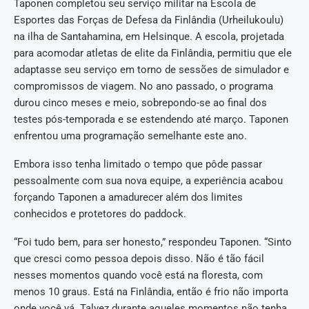
Taponen completou seu serviço militar na Escola de
Esportes das Forças de Defesa da Finlândia (Urheilukoulu)
na ilha de Santahamina, em Helsinque. A escola, projetada
para acomodar atletas de elite da Finlândia, permitiu que ele
adaptasse seu serviço em torno de sessões de simulador e
compromissos de viagem. No ano passado, o programa
durou cinco meses e meio, sobrepondo-se ao final dos
testes pós-temporada e se estendendo até março. Taponen
enfrentou uma programação semelhante este ano.
Embora isso tenha limitado o tempo que pôde passar
pessoalmente com sua nova equipe, a experiência acabou
forçando Taponen a amadurecer além dos limites
conhecidos e protetores do paddock.
“Foi tudo bem, para ser honesto,” respondeu Taponen. “Sinto
que cresci como pessoa depois disso. Não é tão fácil
nesses momentos quando você está na floresta, com
menos 10 graus. Está na Finlândia, então é frio não importa
onde você vá. Talvez durante aqueles momentos não tenha