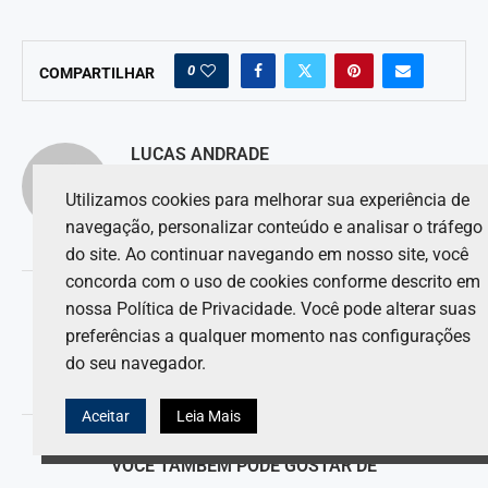
0
COMPARTILHAR
LUCAS ANDRADE
Utilizamos cookies para melhorar sua experiência de
navegação, personalizar conteúdo e analisar o tráfego
do site. Ao continuar navegando em nosso site, você
concorda com o uso de cookies conforme descrito em
artigo anterior
nossa Política de Privacidade. Você pode alterar suas
McLaren anuncia uma grande atualização no MCL40
preferências a qualquer momento nas configurações
próximo artigo
do seu navegador.
Agora a Aprilia se sente como minha moto
Aceitar
Leia Mais
VOCÊ TAMBÉM PODE GOSTAR DE