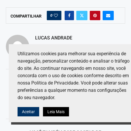
0
COMPARTILHAR
LUCAS ANDRADE
Utilizamos cookies para melhorar sua experiência de
navegação, personalizar conteúdo e analisar o tráfego
do site. Ao continuar navegando em nosso site, você
concorda com o uso de cookies conforme descrito em
artigo anterior
nossa Política de Privacidade. Você pode alterar suas
Pérez realizará o primeiro arremesso cerimonial no próximo
jogo do Los Angeles Dodgers.
preferências a qualquer momento nas configurações
do seu navegador.
próximo artigo
Marko acredita que a Red Bull conquistará mais vitórias em
2025.
Aceitar
Leia Mais