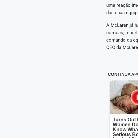
uma reação imed
das duas equip
A McLaren já h
corridas, repor
comando da equ
CEO da McLaren