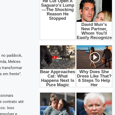
l no paddock,
rida, Mekies
a transformar
 em frente”.
ssionais
i contrato até
tos. Isso
senvolver e