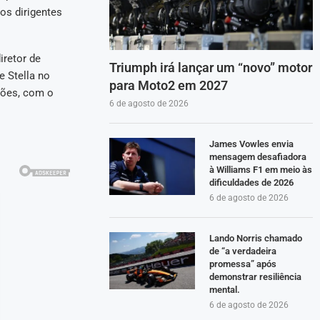
os dirigentes
iretor de
Triumph irá lançar um “novo” motor
e Stella no
para Moto2 em 2027
sões, com o
6 de agosto de 2026
James Vowles envia
mensagem desafiadora
à Williams F1 em meio às
dificuldades de 2026
6 de agosto de 2026
Lando Norris chamado
de “a verdadeira
promessa” após
demonstrar resiliência
mental.
6 de agosto de 2026