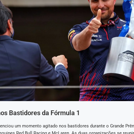
os Bastidores da Fórmula 1
venciou um momento agitado nos bastidores durante o Grande Prê
equipes Red Bull Racing e McLaren. As duas organizações se reun