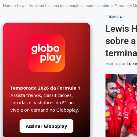
Home
»
Lewis Hamilton fez uma reclamação sarcástica sobre a Ferrari em Mo
FORMULA 1
Lewis H
sobre a
termina
escrito por
Luca
Temporada 2026 da Formula 1
Assista treinos, classificacoes,
corridas e bastidores da F1 ao
vivo e on demand no Globoplay.
Assinar Globoplay