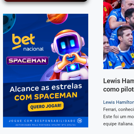
Lewis Hami
como pilot
Lewis Hamilto
Ferrari, conhec
Este foi um mo
equipe italiana.