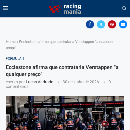
Home
»
Ecclestone afirma que contrataria Verstappen “a qualquer
preço”
FORMULA 1
Ecclestone afirma que contrataria Verstappen “a
qualquer preço”
escrito por
Lucas Andrade
30 de junho de 2026
0
comentários