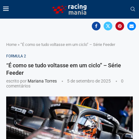
Home
»
“É como se tudo voltasse em um ciclo” – Série Feeder
FORMULA 2
“É como se tudo voltasse em um ciclo” – Série
Feeder
escrito por
Mariana Torres
5 de setembro de 2025
0
comentários