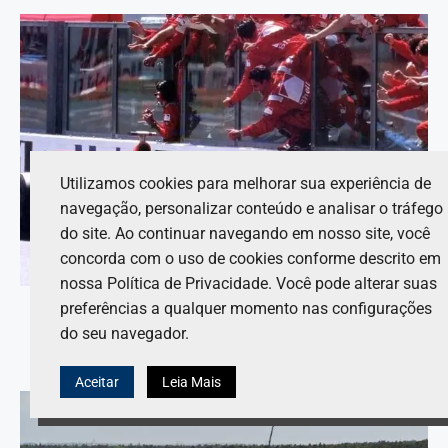
Utilizamos cookies para melhorar sua experiência de
navegação, personalizar conteúdo e analisar o tráfego
do site. Ao continuar navegando em nosso site, você
concorda com o uso de cookies conforme descrito em
nossa Política de Privacidade. Você pode alterar suas
preferências a qualquer momento nas configurações
Na Ferrari, Hamilton é comparado a Schumacher
do seu navegador.
internamente.
9 de agosto de 2026
Aceitar
Leia Mais