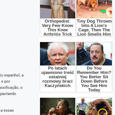
o espanhol, a
 e por
ssificação, o
mpactando
 a essas