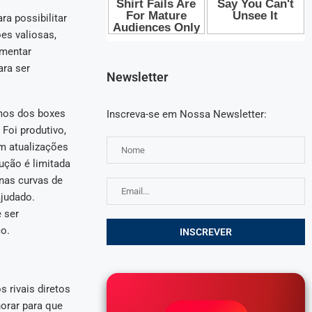
ra possibilitar
es valiosas,
imentar
ara ser
Newsletter
mos dos boxes
Inscreva-se em Nossa Newsletter:
 Foi produtivo,
m atualizações
ução é limitada
 nas curvas de
ajudado.
 ser
co.
 rivais diretos
orar para que