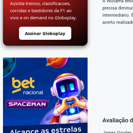
A Williams enc
Assista treinos, classificacoes,
precisa diminui
corridas e bastidores da F1 ao
intermediário.
vivo e on demand no Globoplay.
acerto realizad
Assinar Globoplay
Avaliação 
James Vowles, 