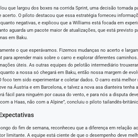
lou que largou dos boxes na corrida Sprint, uma decisão tomada pa
 acerto. O piloto destacou que essa estratégia forneceu informaçõ
 quanto negativas, e explicou que a Williams está focada em exper
nto aguarda um pacote maior de atualizações, que está previsto p
enas em Baku.
icamente o que esperávamos. Fizemos mudanças no acerto e larga
nt para aprender mais sobre o carro e explorar diferentes caminhos.
mações úteis. As outras equipes do pelotão intermediário trouxera
nquanto a nossa só chegará em Baku, então nossa margem de evol
O foco tem sido experimentar e coletar dados. O carro está melhor
eve na Áustria e em Barcelona, e talvez a nova asa dianteira tenha 
 fácil para ninguém por causa do vento, e para nós a disputa deve
com a Haas, não com a Alpine”, concluiu o piloto tailandês-britâni
Expectativas
longo do fim de semana, reconheceu que a diferença em relação aos
tor limitante. A equipe está ciente de que o desempenho deve melh