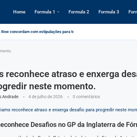
Home
Formula 1
Formula 2
Formula 3
For
 Row concordam com estipulações para testes
orário de início, como assistir...
a Temporada 2025 da Fórmula 1: Datas, Circuitos e...
orada de 2025.
Max Verstappen em Nurburgring nos revela...
ula 1 2025: Pilotos e Construtores Atualizada
tir o GP de São Paulo de Formula...
sificação do campeonato de F1 2025 após...
omento.
s reconhece atraso e enxerga des
ogredir neste momento.
s Andrade
4 de julho de 2026
0 comentários
econhece Desafios no GP da Inglaterra de Fó