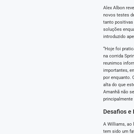
Alex Albon reve
novos testes de
tanto positivas
soluções enqua
introduzido ap
“Hoje foi prat
na corrida Spri
reunimos infor
importantes, e
por enquanto. 
alta do que est
Amanhã não será
principalmente 
Desafios e 
A Williams, ao 
tem sido um fa