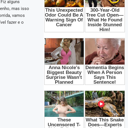
Fiz alguns
penho, mas isso
orrida, vamos
vel fazer e o