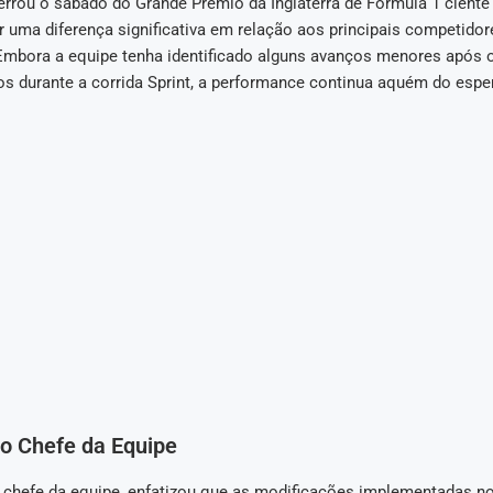
errou o sábado do Grande Prêmio da Inglaterra de Fórmula 1 ciente
r uma diferença significativa em relação aos principais competido
 Embora a equipe tenha identificado alguns avanços menores após o
os durante a corrida Sprint, a performance continua aquém do espe
do Chefe da Equipe
chefe da equipe, enfatizou que as modificações implementadas no