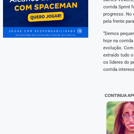
corrida Sprint 
progresso. No 
pela frente par
“Demos pequeno
hoje na corrid
evolução. Com o
extraído tudo o
os líderes do 
corrida intere