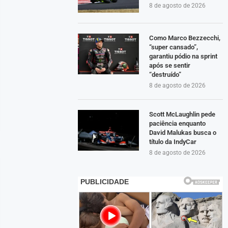
8 de agosto de 2026
Como Marco Bezzecchi,
“super cansado”,
garantiu pódio na sprint
após se sentir
“destruído”
8 de agosto de 2026
Scott McLaughlin pede
paciência enquanto
David Malukas busca o
título da IndyCar
8 de agosto de 2026