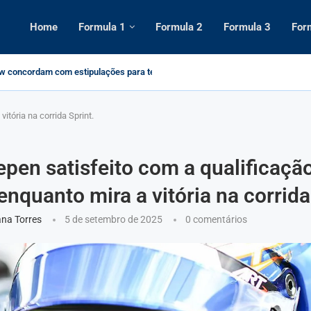
Home
Formula 1
Formula 2
Formula 3
For
w concordam com estipulações para testes
io de início, como assistir...
emporada 2025 da Fórmula 1: Datas, Circuitos e...
da de 2025.
Verstappen em Nurburgring nos revela...
1 2025: Pilotos e Construtores Atualizada
o GP de São Paulo de Formula...
icação do campeonato de F1 2025 após...
tória na corrida Sprint.
pen satisfeito com a qualificaçã
nquanto mira a vitória na corrida
na Torres
5 de setembro de 2025
0 comentários