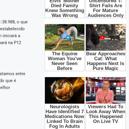
1:38.988, o que
 estabelecido
iniciará a
hará na P12
estamos entre
do que é
elhor