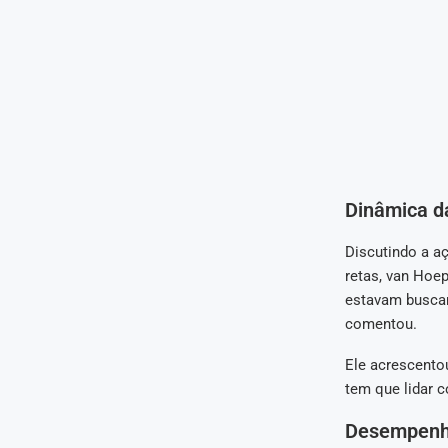
Dinâmica d
Discutindo a aç
retas, van Hoep
estavam buscan
comentou.
Ele acrescento
tem que lidar c
Desempenh