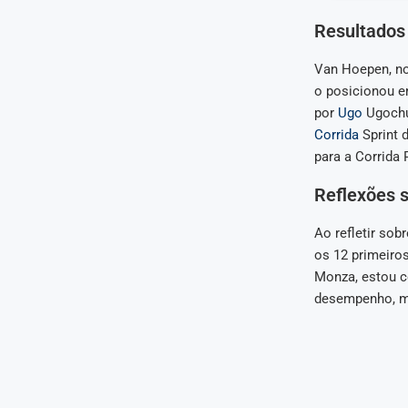
Resultados 
Van Hoepen, no 
o posicionou e
por
Ugo
Ugochu
Corrida
Sprint 
para a Corrida 
Reflexões 
Ao refletir sob
os 12 primeiro
Monza, estou c
desempenho, ma