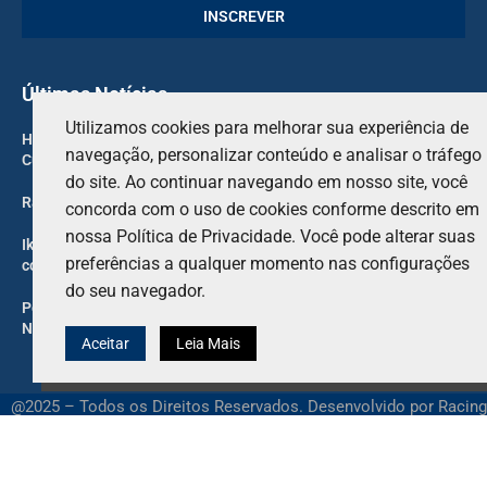
Últimas Notícias
Utilizamos cookies para melhorar sua experiência de
Haas “totalmente comprometido” em fazer a equipe da NASCAR
navegação, personalizar conteúdo e analisar o tráfego
Cup funcionar
do site. Ao continuar navegando em nosso site, você
Rafa Câmara foca na Haas e Red Bull anuncia novo integrante
concorda com o uso de cookies conforme descrito em
nossa Política de Privacidade. Você pode alterar suas
Iker Lecuona surpreso com o contato de Franco Morbidelli na
preferências a qualquer momento nas configurações
corrida sprint do MotoGP em Silverstone
do seu navegador.
Por que Kyle Larson tentará garantir sua vaga no Knoxville
Nationals, mesmo que não possa competir
Aceitar
Leia Mais
@2025 – Todos os Direitos Reservados. Desenvolvido por Racing
Mania