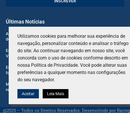
Últimas Notícias
Alex Marquez ainda apresenta limitações físicas após a pausa
Utilizamos cookies para melhorar sua experiência de
de verão da MotoGP
navegação, personalizar conteúdo e analisar o tráfego
do site. Ao continuar navegando em nosso site, você
Ex-membro da Ferrari critica a Red Bull e apoia declaração de
Verstappen.
concorda com o uso de cookies conforme descrito em
nossa Política de Privacidade. Você pode alterar suas
Estou mais lento nas curvas que costumavam ser meu ponto
preferências a qualquer momento nas configurações
forte em Silverstone.
do seu navegador.
Montoya descarta a aposentadoria de Hamilton após sua
reação na Ferrari.
Aceitar
Leia Mais
@2025 – Todos os Direitos Reservados. Desenvolvido por Racing
Mania