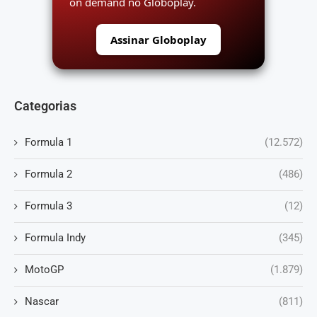
on demand no Globoplay.
Assinar Globoplay
Categorias
Formula 1
(12.572)
Formula 2
(486)
Formula 3
(12)
Formula Indy
(345)
MotoGP
(1.879)
Nascar
(811)