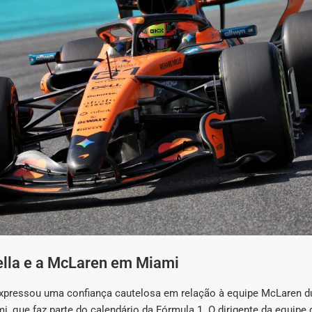
ella e a McLaren em Miami
expressou uma confiança cautelosa em relação à equipe McLaren d
i, que faz parte do calendário da Fórmula 1. O dirigente da equip