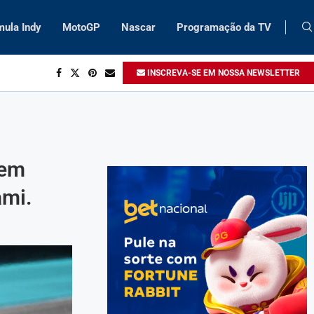
mula Indy
MotoGP
Nascar
Programação da TV
INSCREVA-SE EM NOSSA NEWSLETTER
 em
ami.