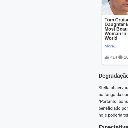
Degradação
Stella observo
ao longo da co
“Portanto, bon
beneficiado po
hoje poderia ter
Expectativa