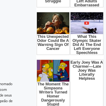
renomado
m com
 de seus
mpeão de