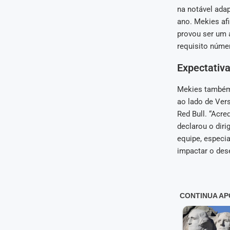
na notável adap
ano. Mekies af
provou ser um a
requisito núme
Expectativ
Mekies também 
ao lado de Vers
Red Bull. “Acre
declarou o diri
equipe, especi
impactar o des