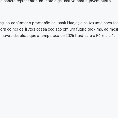
e poderá representar um teste significativo para o jovem piloto.
ng, ao confirmar a promoção de Isack Hadjar, sinaliza uma nova fa
pera colher os frutos dessa decisão em um futuro próximo, ao m
s novos desafios que a temporada de 2026 trará para a Fórmula 1.