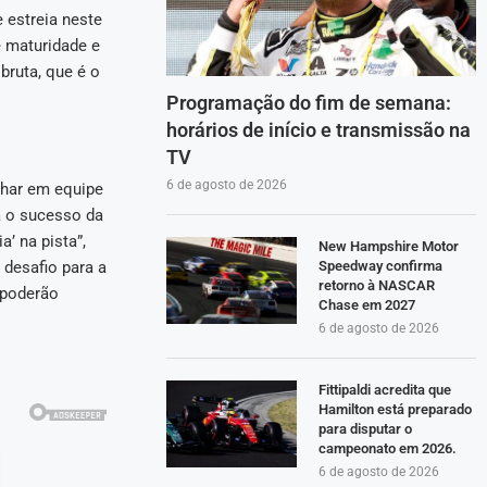
 estreia neste
 maturidade e
bruta, que é o
Programação do fim de semana:
horários de início e transmissão na
TV
6 de agosto de 2026
lhar em equipe
a o sucesso da
’ na pista”,
New Hampshire Motor
 desafio para a
Speedway confirma
retorno à NASCAR
 poderão
Chase em 2027
6 de agosto de 2026
Fittipaldi acredita que
Hamilton está preparado
para disputar o
campeonato em 2026.
6 de agosto de 2026