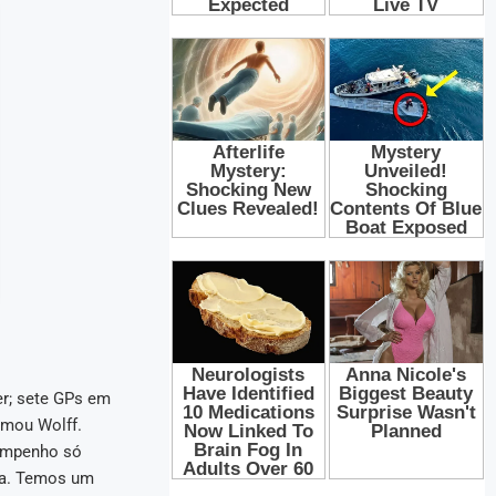
r; sete GPs em
rmou Wolff.
sempenho só
da. Temos um