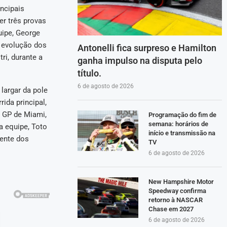
ncipais
er três provas
ipe, George
 evolução dos
Antonelli fica surpreso e Hamilton
ri, durante a
ganha impulso na disputa pelo
título.
6 de agosto de 2026
largar da pole
ida principal,
o GP de Miami,
Programação do fim de
semana: horários de
a equipe, Toto
início e transmissão na
ente dos
TV
6 de agosto de 2026
New Hampshire Motor
Speedway confirma
retorno à NASCAR
Chase em 2027
6 de agosto de 2026