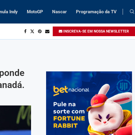
mula Indy
MotoGP
Nascar
Programação da TV
INSCREVA-SE EM NOSSA NEWSLETTER
sponde
anadá.