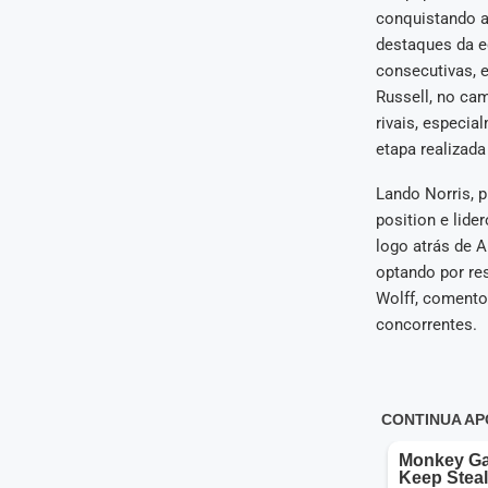
conquistando a 
destaques da eq
consecutivas, 
Russell, no ca
rivais, especia
etapa realizad
Lando Norris, p
position e lide
logo atrás de A
optando por res
Wolff, comento
concorrentes.