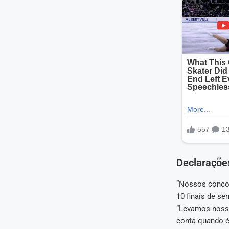
Declarações
“Nossos concor
10 finais de se
“Levamos nosso
conta quando é