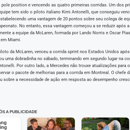
pole position e vencendo as quatro primeiras corridas. Um dos pri
uipe tem sido o piloto italiano Kimi Antonelli, que conseguiu venc
estabelecendo uma vantagem de 20 pontos sobre seu colega de equ
mpeonato. No entanto, essa vantagem começou a se reduzir após a
lmente a equipe da McLaren, formada por Lando Norris e Oscar Piast
a em Miami.
iloto da McLaren, venceu a corrida sprint nos Estados Unidos após 
rou uma dobradinha no sábado, terminando em segundo lugar na corr
ntonelli. Por outro lado, a Mercedes não trouxe atualizações para 
ervar o pacote de melhorias para a corrida em Montreal. O chefe d
u sobre a necessidade de ação em resposta ao desempenho cresc