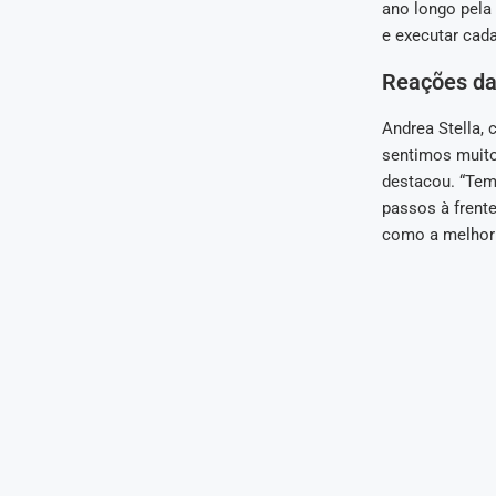
ano longo pela 
e executar cada
Reações d
Andrea Stella,
sentimos muito
destacou. “Tem
passos à frent
como a melhor