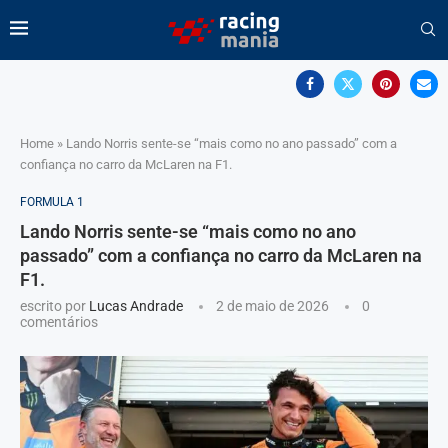
Home
»
Lando Norris sente-se “mais como no ano passado” com a
confiança no carro da McLaren na F1.
FORMULA 1
Lando Norris sente-se “mais como no ano
passado” com a confiança no carro da McLaren na
F1.
escrito por
Lucas Andrade
2 de maio de 2026
0
comentários