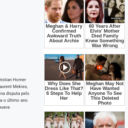
istian Horner
Laurent Mekies,
na disputa pelo
a o último ano
nuava