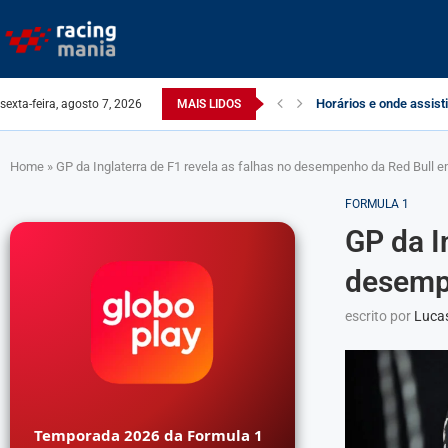
Veja como está a class
sexta-feira, agosto 7, 2026
MAIS LIDOS
Home
»
GP da Inglaterra de F1 revela as falhas no desempenho da Red Bull 
FORMULA 1
GP da I
desemp
escrito por
Luca
Temporada 2026 da Formula 1