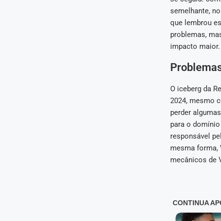
semelhante, no 
que lembrou es
problemas, mas
impacto maior.
Problemas 
O iceberg da R
2024, mesmo co
perder algumas
para o domínio
responsável pel
mesma forma, Wi
mecânicos de V