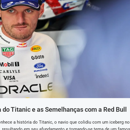
 do Titanic e as Semelhanças com a Red Bull
hece a história do Titanic, o navio que colidiu com um iceberg n
e, resultando em seu afundamento e tornando-se tema de um famos