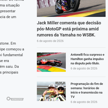
uma situação
apresentar
ncia de um
Jack Miller comenta que decisão
pós-MotoGP está próxima amid
rumores da Yamaha no WSBK.
6 de agosto de 2026
rstone. Em
uipe começou a
oi fundamental
Antonelli fica surpreso e
Hamilton ganha impulso
ue era
na disputa pelo título.
bém saiu. Da
6 de agosto de 2026
s principais
Programação do fim de
semana: horários de
início e transmissão na
TV
6 de agosto de 2026