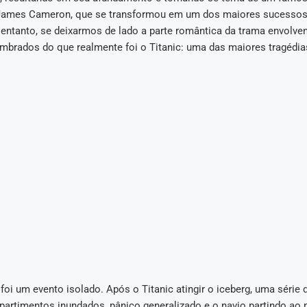
James Cameron, que se transformou em um dos maiores sucessos 
entanto, se deixarmos de lado a parte romântica da trama envolve
mbrados do que realmente foi o Titanic: uma das maiores tragédias
foi um evento isolado. Após o Titanic atingir o iceberg, uma série
partimentos inundados, pânico generalizado e o navio partindo ao