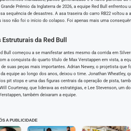
Grande Prêmio da Inglaterra de 2026, a equipe Red Bull enfrentou 
sa sequência de desastres. A asa traseira do carro RB22 voltou a 
 isso não foi o início do colapso. Foi apenas mais uma consequê
Estruturais da Red Bull
ed Bull começou a se manifestar antes mesmo da corrida em Silve
m a conquista do quarto título de Max Verstappen em vista, a eq
 de suas peças mais importantes. Adrian Newey, o projetista que f
 da equipe ao longo dos anos, deixou o time. Jonathan Wheatley, q
os pit stops e uma das figuras centrais da operação de pista, tam
ll Courtenay, que liderava as estratégias, e Lee Stevenson, um do
erstappen, também deixaram a equipe.