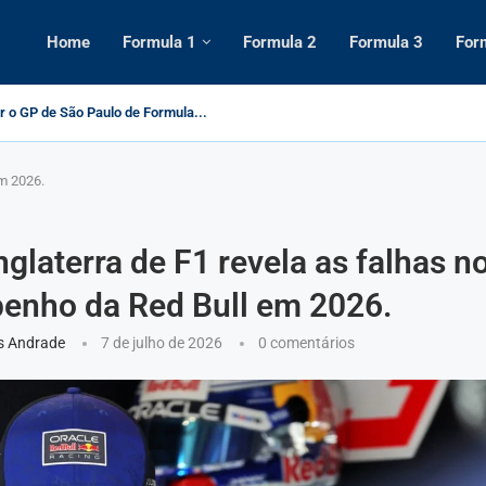
Home
Formula 1
Formula 2
Formula 3
For
ificação do campeonato de F1 2025 após...
em 2026.
nglaterra de F1 revela as falhas n
enho da Red Bull em 2026.
s Andrade
7 de julho de 2026
0 comentários