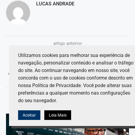
LUCAS ANDRADE
artigo anterior
Toto Wolff sobre a série de penalidades de George Russell:
Utilizamos cookies para melhorar sua experiência de
“Claramente nosso erro”
navegação, personalizar conteúdo e analisar o tráfego
próximo artigo
do site. Ao continuar navegando em nosso site, você
GP de Mônaco registra 11 penalidades; Russell, Gasly e Pérez
concorda com o uso de cookies conforme descrito em
são os principais afetados.
nossa Política de Privacidade. Você pode alterar suas
preferências a qualquer momento nas configurações
do seu navegador.
VOCÊ TAMBÉM PODE GOSTAR DE
Aceitar
Leia Mais